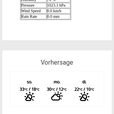
Vorhersage
so.
mo.
di.
33
/ 18
30
/ 12
22
/ 10
°C
°C
°C
°C
°C
°C